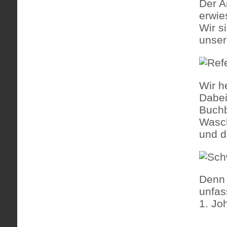
Der A
erwie
Wir s
unser
Wir h
Dabei
Buchb
Wasch
und d
Denn 
unfas
1. Jo