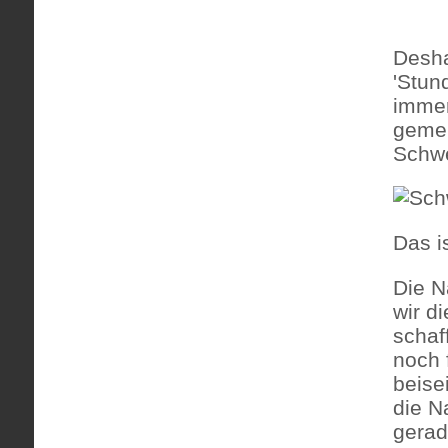
Desha
'Stun
immer
gemei
Schwe
Das i
Die N
wir d
schaf
noch f
beise
die N
gerad