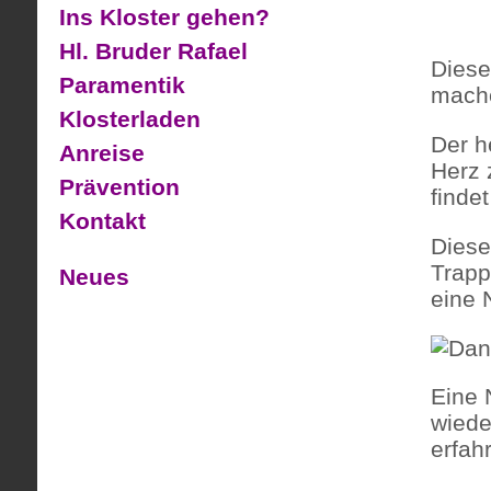
Ins Kloster gehen?
Hl. Bruder Rafael
Diese
Paramentik
mache
Klosterladen
Der h
Anreise
Herz 
Prävention
finde
Kontakt
Diese
Trapp
Neues
eine 
Eine 
wiede
erfah